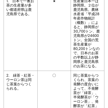
1. 日本で一番お
×
生産量日本一は
茶の生産量が多
静岡県。２位が
い都道府県は鹿
鹿児島県。農林
児島県である。
水産省「平成28
年産作物統計
（概数）」によ
ると、静岡県が
30,700トン、鹿
児島県が24600
トン。全国の荒
茶生産量が
80,200トンなの
で、日本のお茶
の半数以上が静
岡県と鹿児島県
のお茶になる。
2. 緑茶・紅茶・
〇
同じ茶葉からつ
ウーロン茶は同
くられ、茶葉の
じ茶葉からつく
発酵の度合いに
られる。
よって、不発酵
茶が「緑茶」、
半発酵茶が「ウ
ーロン茶」、発
酵茶が「紅茶」