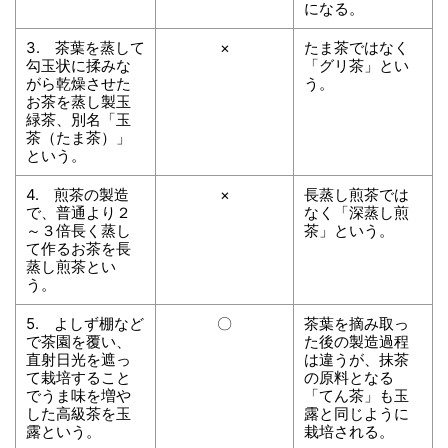
になる。
3. 茶葉を蒸して
×
たま茶ではなく
勾玉状に揉みな
「グリ茶」とい
がら乾燥させた
う。
お茶を蒸し製玉
緑茶、別名「玉
茶（たま茶）」
という。
4. 煎茶の製造
×
長蒸し煎茶では
で、普通より２
なく「深蒸し煎
～３倍長く蒸し
茶」という。
て作るお茶を長
蒸し煎茶とい
う。
5. よしず棚など
〇
茶葉を摘み取っ
で茶園を覆い、
た後の製造過程
直射日光を遮っ
は違うが、抹茶
て栽培すること
の原料となる
でうま味を増や
「てん茶」も玉
した高級茶を玉
露と同じように
露という。
栽培される。