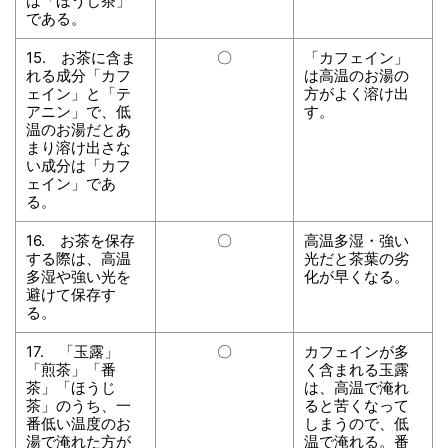
は「ほうじ茶」
である。
15. お茶に含ま
〇
「カフェイン」
れる成分「カフ
は高温のお湯の
ェイン」と「テ
方がよく溶け出
アニン」で、低
す。
温のお湯だとあ
まり溶け出さな
い成分は「カフ
ェイン」であ
る。
16. お茶を保存
〇
高温多湿・強い
する際は、高温
光だと茶葉の劣
多湿や強い光を
化が早くなる。
避けて保存す
る。
17. 「玉露」
〇
カフェインが多
「煎茶」「番
く含まれる玉露
茶」「ほうじ
は、高温で淹れ
茶」のうち、一
ると苦くなって
番低い温度のお
しまうので、低
湯で淹れた方が
温で淹れる。番