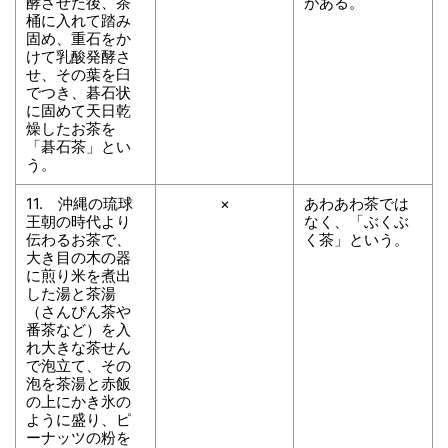
酵させた後、茶
がある。
桶に入れて踏み
固め、重石をか
けて乳酸発酵さ
せ、その葉を臼
でつき、碁石状
に固めて天日乾
燥したお茶を
「碁石茶」とい
う。
11. 沖縄の琉球
×
あわあわ茶では
王朝の時代より
なく、「ぶくぶ
伝わるお茶で、
く茶」という。
大き目の木の器
に煎り米を煮出
した湯と茶湯
（さんぴん茶や
番茶など）を入
れ大きな茶せん
で泡立て、その
泡を茶湯と赤飯
の上にかき氷の
ように盛り、ピ
ーナッツの粉を