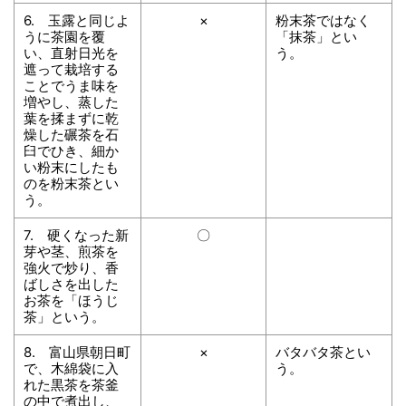
6. 玉露と同じよ
×
粉末茶ではなく
うに茶園を覆
「抹茶」とい
い、直射日光を
う。
遮って栽培する
ことでうま味を
増やし、蒸した
葉を揉まずに乾
燥した碾茶を石
臼でひき、細か
い粉末にしたも
のを粉末茶とい
う。
7. 硬くなった新
〇
芽や茎、煎茶を
強火で炒り、香
ばしさを出した
お茶を「ほうじ
茶」という。
8. 富山県朝日町
×
バタバタ茶とい
で、木綿袋に入
う。
れた黒茶を茶釜
の中で煮出し、