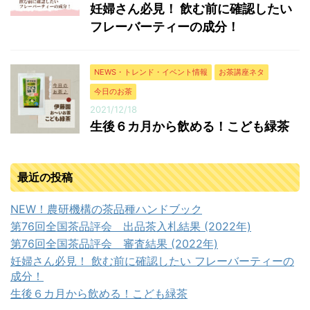
妊婦さん必見！ 飲む前に確認したい
フレーバーティーの成分！
NEWS・トレンド・イベント情報
お茶講座ネタ
今日のお茶
2021/12/18
生後６カ月から飲める！こども緑茶
最近の投稿
NEW！農研機構の茶品種ハンドブック
第76回全国茶品評会 出品茶入札結果 (2022年)
第76回全国茶品評会 審査結果 (2022年)
妊婦さん必見！ 飲む前に確認したい フレーバーティーの
成分！
生後６カ月から飲める！こども緑茶