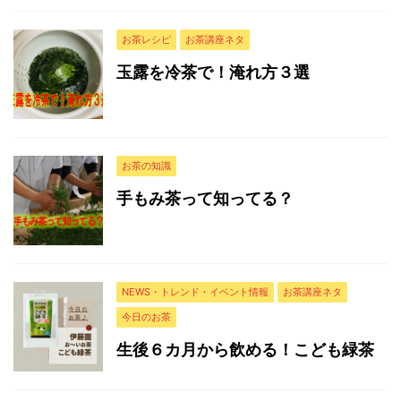
お茶レシピ
お茶講座ネタ
玉露を冷茶で！淹れ方３選
お茶の知識
手もみ茶って知ってる？
NEWS・トレンド・イベント情報
お茶講座ネタ
今日のお茶
生後６カ月から飲める！こども緑茶