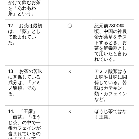
かけて飲むお茶
を「あわあわ
茶」という。
12. お茶は最初
〇
紀元前2800年
は、「薬」とし
頃、中国の神農
て飲まれてい
帝が薬草をテス
た。
トするとき、お
茶を解毒剤とし
て用いたと言わ
れている。
13. お茶の苦味
×
アミノ酸類はう
に関係している
ま味や甘味に関
成分は、「アミ
係している。苦
ノ酸類」であ
味はカテキン
る。
類・カフェイン
など。
14. 「玉露」
×
ほうじ茶ではな
「煎茶」「ほう
く玉露。
じ茶」の中で一
番カフェインが
含まれているの