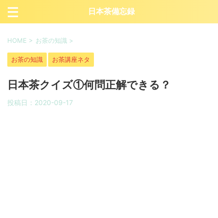
日本茶備忘録
HOME
>
お茶の知識
>
お茶の知識
お茶講座ネタ
日本茶クイズ①何問正解できる？
投稿日：
2020-09-17