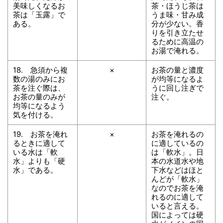
美味しくなるお
茶・ほうじ茶は
茶は「玉露」で
うま味・甘み成
ある。
分が少ない。香
りを引き立たせ
るために高温の
お湯で淹れる。
18. 急須から複
×
お茶の量と濃度
数の湯のみにお
が均等になるよ
茶を注ぐ際は、
うに回し注ぎで
お茶の量のみが
注ぐ。
均等になるよう
気を付ける。
19. お茶を淹れ
×
お茶を淹れるの
るときに適して
に適しているの
いる水は「軟
は「軟水」。日
水」よりも「硬
本の水道水や地
水」である。
下水などはほと
んどが「軟水」
なのでお茶を淹
れるのに適して
いると言える。
国によっては硬