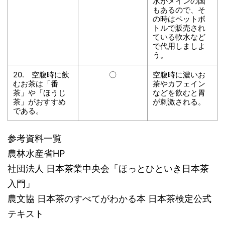
水がメインの国
もあるので、そ
の時はペットボ
トルで販売され
ている軟水など
で代用しましよ
う。
20. 空腹時に飲
〇
空腹時に濃いお
むお茶は「番
茶やカフェイン
茶」や「ほうじ
などを飲むと胃
茶」がおすすめ
が刺激される。
である。
参考資料一覧
農林水産省HP
社団法人 日本茶業中央会「ほっとひといき日本茶
入門」
農文協 日本茶のすべてがわかる本 日本茶検定公式
テキスト