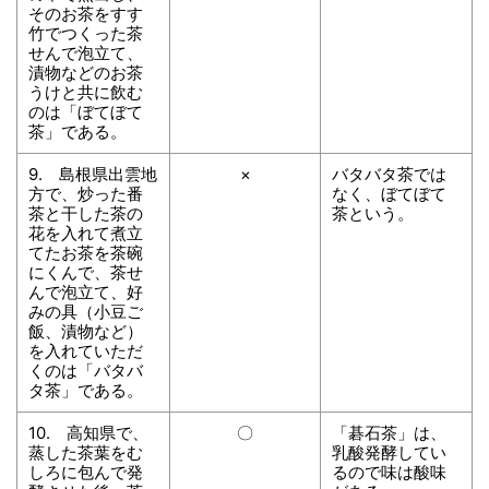
そのお茶をすす
竹でつくった茶
せんで泡立て、
漬物などのお茶
うけと共に飲む
のは「ぼてぼて
茶」である。
9. 島根県出雲地
×
バタバタ茶では
方で、炒った番
なく、ぼてぼて
茶と干した茶の
茶という。
花を入れて煮立
てたお茶を茶碗
にくんで、茶せ
んで泡立て、好
みの具（小豆ご
飯、漬物など）
を入れていただ
くのは「バタバ
タ茶」である。
10. 高知県で、
〇
「碁石茶」は、
蒸した茶葉をむ
乳酸発酵してい
しろに包んで発
るので味は酸味