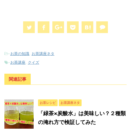
-
お茶の知識
,
お茶講座ネタ
-
お茶講座
,
クイズ
関連記事
お茶レシピ
お茶講座ネタ
「緑茶×炭酸水」は美味しい？２種類
の淹れ方で検証してみた