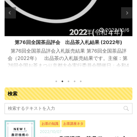
/6
2022/10/6
第76回全国茶品評会 審査結果 (2022年)
第76回全国茶品評会審査結果 第76回全国茶品評会
第
審査結果が出ました！開催場所：：宇治茶会館 （宇治
4
市宇治折居25-2）品評会開催期間：2022年（令和4
年）8月23（火）日～26日（金）全国から集まった20
：
名の審査員により、17 都府県の茶産地から７茶種８部
て
門に出品された合計 865 点について審査されました。
検索
最高賞の農林水産大臣賞受賞者（個人） 普通煎茶
1
10kg 鹿児島県南九州市 知覧銘茶研究会 株式会社 枦
川製茶 普通煎茶4kg 静岡県 川根本町 相藤園 相藤
令治 深蒸し煎茶 ...
お茶の知識
お茶講座ネタ
2022/10/07