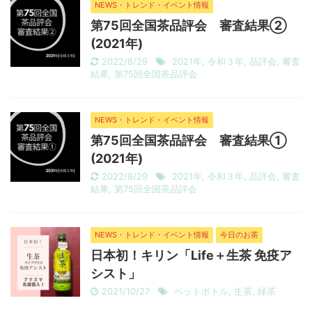
NEWS・トレンド・イベント情報
第75回全国茶品評会 審査結果②
(2021年)
2022/8/29
2021年
,
令和３年
,
品評会
,
審査
結果
,
第75回全国茶品評会
NEWS・トレンド・イベント情報
第75回全国茶品評会 審査結果①
(2021年)
2022/8/29
2021年
,
令和３年
,
品評会
,
審査
結果
,
第75回全国茶品評会
NEWS・トレンド・イベント情報
今日のお茶
日本初！キリン「Life＋生茶 免疫ア
シスト」
2021/10/27
ペットボトル
,
生茶
,
緑茶