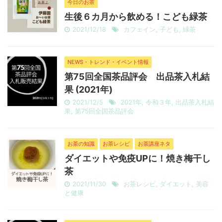
今日のお茶
生後６カ月から飲める！こども緑茶
2021/12/18
カフェイン
,
子ども
,
緑茶
NEWS・トレンド・イベント情報
第75回全国茶品評会 出品茶入札結
果 (2021年)
2021/12/5
2021年
,
令和３年
,
出品茶入札結
果
,
第75回全国茶品評会
お茶の知識
お茶レシピ
お茶講座ネタ
ダイエットや免疫UPに！焼き梅干し
茶
2021/11/30
お茶レシピ
,
ダイエット
,
美容
と健康