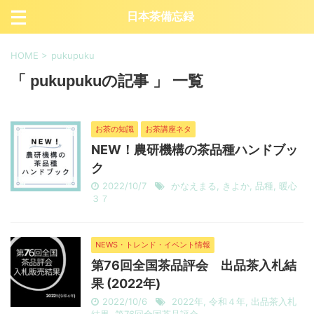
日本茶備忘録
HOME
>
pukupuku
「 pukupukuの記事 」 一覧
お茶の知識
お茶講座ネタ
NEW！農研機構の茶品種ハンドブッ
ク
2022/10/7
かなえまる
,
きよか
,
品種
,
暖心
３７
NEWS・トレンド・イベント情報
第76回全国茶品評会 出品茶入札結
果 (2022年)
2022/10/6
2022年
,
令和４年
,
出品茶入札