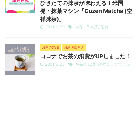
ひきたての抹茶が味わえる！米国
発・抹茶マシン「Cuzen Matcha (空
禅抹茶)」
2021/9/30
抹茶
,
日本茶
,
茶器
お茶の知識
お茶講座ネタ
コロナでお茶の消費がUPしました！
2021/9/26
お茶の知識
,
新型コロナウイル
ス