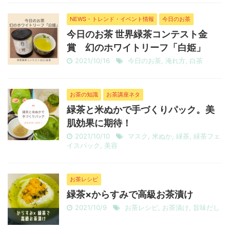
NEWS・トレンド・イベント情報
今日のお茶
今日のお茶 世界緑茶コンテスト金
賞 幻のホワイトリーフ「白姫」
2021/10/16
今日のお茶
,
淹れ方
,
白茶
お茶の知識
お茶講座ネタ
緑茶と米ぬかで手づくりパック。美
肌効果に期待！
2021/10/10
マスク
,
米ぬか
,
緑茶
,
緑茶フェ
イスパック
,
美容
お茶レシピ
緑茶×からすみで高級お茶漬け
2021/10/9
お茶レシピ
,
お茶漬け
,
旨味だし