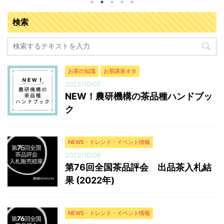
落札業者163業者 入札販売会結果総括 ※金額はすべて
検索
税抜き 販売点数（点） 販売数量（kg） 落札金額
（円） 今回の平均落札単価（円/kg） 普通煎茶10kg 71
666.5 8,908,717 13,366 普通煎茶4kg ...
お茶の知識
お茶講座ネタ
2022/10/07
NEW！農研機構の茶品種ハンドブッ
ク
NEWS・トレンド・イベント情報
2022/10/06
第76回全国茶品評会 出品茶入札結
果 (2022年)
NEWS・トレンド・イベント情報