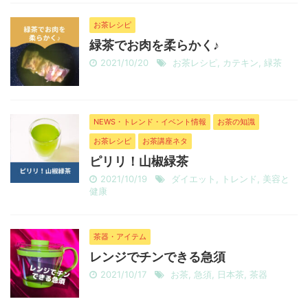
お茶レシピ
緑茶でお肉を柔らかく♪
2021/10/20
お茶レシピ
,
カテキン
,
緑茶
NEWS・トレンド・イベント情報
お茶の知識
お茶レシピ
お茶講座ネタ
ピリリ！山椒緑茶
2021/10/19
ダイエット
,
トレンド
,
美容と
健康
茶器・アイテム
レンジでチンできる急須
2021/10/17
お茶
,
急須
,
日本茶
,
茶器