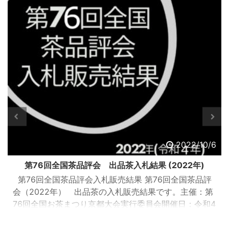
2022/10/6
第76回全国茶品評会 出品茶入札結果 (2022年)
第76回全国茶品評会入札販売結果 第76回全国茶品評
会（2022年） 出品茶の入札販売結果です。主催：第
76回全国お茶まつり京都大会実行委員会開催日：令和4
年9月13日（火曜日）開催場所：JA全農京都 宇治茶流
通センター（京都府城陽市寺田塚本111-5）参加業者：