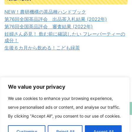
NEW！農研機構の茶品種ハンドブック
第76回全国茶品評会 出品茶入札結果 (2022年)
第76回全国茶品評会 審査結果 (2022年)
妊婦さん必見！ 飲む前に確認したい フレーバーティーの
成分！
生後６カ月から飲める！こども緑茶
We value your privacy
We use cookies to enhance your browsing experience,
serve personalised ads or content, and analyse our traffic.
日本茶備忘録
By clicking "Accept All", you consent to our use of cookies.
Japanese tea memorandum
Customise
Reject All
Accept All
Copyright© 日本茶備忘録 , 2026 All Rights Reserved Powered by