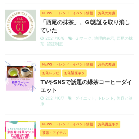
NEWS・トレンド・イベント情報
お茶の知識
「西尾の抹茶」、GI認証を取り消し
ていた
2021/10/8
GIマーク
,
地理的表示
,
西尾の抹
茶
,
認証制度
NEWS・トレンド・イベント情報
お茶の知識
お茶レシピ
お茶講座ネタ
TVやSNSで話題の緑茶コーヒーダイ
エット
2021/10/7
ダイエット
,
トレンド
,
美容と健
康
NEWS・トレンド・イベント情報
お茶講座ネタ
茶器・アイテム