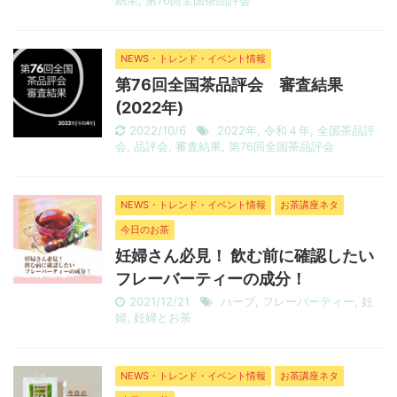
結果
,
第76回全国茶品評会
NEWS・トレンド・イベント情報
第76回全国茶品評会 審査結果
(2022年)
2022/10/6
2022年
,
令和４年
,
全国茶品評
会
,
品評会
,
審査結果
,
第76回全国茶品評会
NEWS・トレンド・イベント情報
お茶講座ネタ
今日のお茶
妊婦さん必見！ 飲む前に確認したい
フレーバーティーの成分！
2021/12/21
ハーブ
,
フレーバーティー
,
妊
婦
,
妊婦とお茶
NEWS・トレンド・イベント情報
お茶講座ネタ