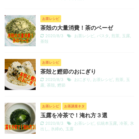
お茶レシピ
茶殻の大量消費！茶のベーゼ
2020/8/3
お茶レシピ
,
パスタ
,
煎茶
,
玉露
,
茶殻
お茶レシピ
茶殻と鰹節のおにぎり
2020/8/3
おにぎり
,
お茶レシピ
,
煎茶
,
玉
露
,
茶殻
,
鰹節
お茶レシピ
お茶講座ネタ
玉露を冷茶で！淹れ方３選
2020/8/3
お茶レシピ
,
伝統本玉露
,
冷茶
,
氷
出し
,
氷締め
,
玉露