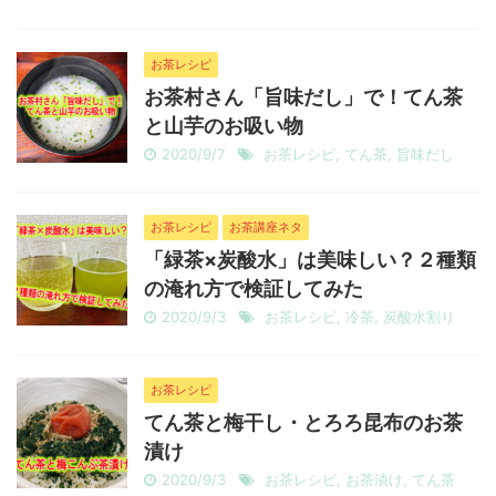
お茶レシピ
お茶村さん「旨味だし」で！てん茶
と山芋のお吸い物
2020/9/7
お茶レシピ
,
てん茶
,
旨味だし
お茶レシピ
お茶講座ネタ
「緑茶×炭酸水」は美味しい？２種類
の淹れ方で検証してみた
2020/9/3
お茶レシピ
,
冷茶
,
炭酸水割り
お茶レシピ
てん茶と梅干し・とろろ昆布のお茶
漬け
2020/9/3
お茶レシピ
,
お茶漬け
,
てん茶