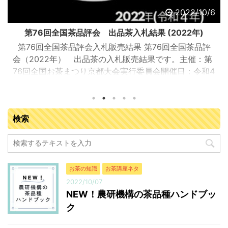
2022/10/6
第76回全国茶品評会 出品茶入札結果 (2022年)
第76回全国茶品評会入札販売結果 第76回全国茶品評
会（2022年） 出品茶の入札販売結果です。主催：第
76回全国お茶まつり京都大会実行委員会開催日：令和4
年9月13日（火曜日）開催場所：JA全農京都 宇治茶流
通センター（京都府城陽市寺田塚本111-5）参加業者：
落札業者163業者 入札販売会結果総括 ※金額はすべて
検索
税抜き 販売点数（点） 販売数量（kg） 落札金額
（円） 今回の平均落札単価（円/kg） 普通煎茶10kg 71
666.5 8,908,717 13,366 普通煎茶4kg ...
お茶の知識
お茶講座ネタ
2022/10/07
NEW！農研機構の茶品種ハンドブッ
ク