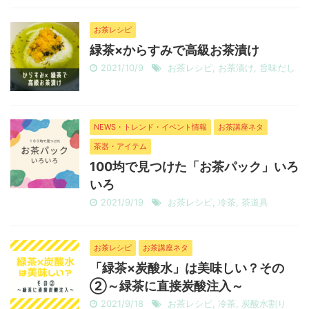
お茶レシピ
緑茶×からすみで高級お茶漬け
2021/10/9
お茶レシピ
,
お茶漬け
,
旨味だし
NEWS・トレンド・イベント情報
お茶講座ネタ
茶器・アイテム
100均で見つけた「お茶パック」いろ
いろ
2021/9/19
お茶レシピ
,
冷茶
,
茶道具
お茶レシピ
お茶講座ネタ
「緑茶×炭酸水」は美味しい？その
②～緑茶に直接炭酸注入～
2021/9/18
お茶レシピ
,
冷茶
,
炭酸水割り