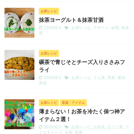
お茶レシピ
抹茶ヨーグルト＆抹茶甘酒
2020/8/3
お茶レシピ
,
デザート
,
抹茶
,
粉末
茶
お茶レシピ
碾茶で青じそとチーズ入りささみフ
ライ
2020/8/3
お茶レシピ
,
てん茶
,
煎茶
,
碾茶
,
茶殻
お茶レシピ
茶器・アイテム
薄まらない！お茶を冷たく保つ神ア
イテム２選！
2020/8/3
お茶レシピ
,
お茶氷
,
ほうじ茶
,
ア
イスキューブ
,
冷茶
,
煎茶