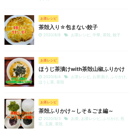
お茶レシピ
茶殻入り☆包まない餃子
2020/8/8
お茶レシピ
,
中華
,
茶殻
,
餃子
お茶レシピ
ほうじ茶漬けwith茶殻山椒ふりかけ
2020/8/4
お茶レシピ
,
お茶漬け
,
ふりかけ
,
ほうじ茶
,
茶殻
お茶レシピ
茶殻ふりかけ～しそ＆ごま編～
2020/8/3
お茶
,
お茶レシピ
,
ふりかけ
,
煎
茶
,
玉露
,
茶殻