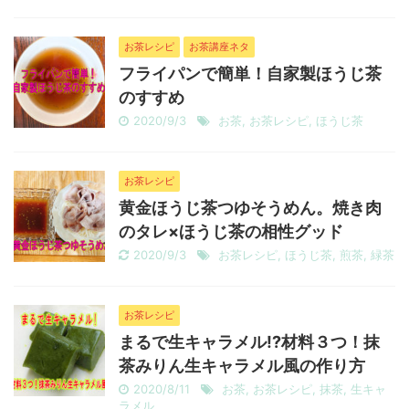
お茶レシピ
お茶講座ネタ
フライパンで簡単！自家製ほうじ茶
のすすめ
2020/9/3
お茶
,
お茶レシピ
,
ほうじ茶
お茶レシピ
黄金ほうじ茶つゆそうめん。焼き肉
のタレ×ほうじ茶の相性グッド
2020/9/3
お茶レシピ
,
ほうじ茶
,
煎茶
,
緑茶
お茶レシピ
まるで生キャラメル!?材料３つ！抹
茶みりん生キャラメル風の作り方
2020/8/11
お茶
,
お茶レシピ
,
抹茶
,
生キャ
ラメル