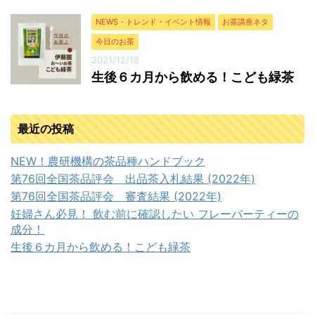
NEWS・トレンド・イベント情報
お茶講座ネタ
今日のお茶
2021/12/18
生後６カ月から飲める！こども緑茶
最近の投稿
NEW！農研機構の茶品種ハンドブック
第76回全国茶品評会 出品茶入札結果 (2022年)
第76回全国茶品評会 審査結果 (2022年)
妊婦さん必見！ 飲む前に確認したい フレーバーティーの
成分！
生後６カ月から飲める！こども緑茶