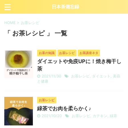
日本茶備忘録
HOME
>
お茶レシピ
「 お茶レシピ 」 一覧
お茶の知識
お茶レシピ
お茶講座ネタ
ダイエットや免疫UPに！焼き梅干し
茶
2021/11/30
お茶レシピ
,
ダイエット
,
美容
と健康
お茶レシピ
緑茶でお肉を柔らかく♪
2021/10/20
お茶レシピ
,
カテキン
,
緑茶