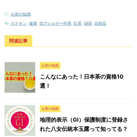
-
お茶の知識
-
カテキン
,
健康
,
抗アレルギー作用
,
紅茶
,
緑茶
,
花粉症
関連記事
お茶の知識
こんなにあった！日本茶の資格10
選！
お茶の知識
地理的表示（GI）保護制度に登録さ
れた八女伝統本玉露って知ってる？