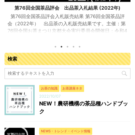
第76回全国茶品評会 出品茶入札結果 (2022年)
第76回全国茶品評会入札販売結果 第76回全国茶品評
会（2022年） 出品茶の入札販売結果です。主催：第
76回全国お茶まつり京都大会実行委員会開催日：令和4
年9月13日（火曜日）開催場所：JA全農京都 宇治茶流
通センター（京都府城陽市寺田塚本111-5）参加業者：
落札業者163業者 入札販売会結果総括 ※金額はすべて
検索
税抜き 販売点数（点） 販売数量（kg） 落札金額
（円） 今回の平均落札単価（円/kg） 普通煎茶10kg 71
666.5 8,908,717 13,366 普通煎茶4kg ...
お茶の知識
お茶講座ネタ
2022/10/07
NEW！農研機構の茶品種ハンドブッ
ク
NEWS・トレンド・イベント情報