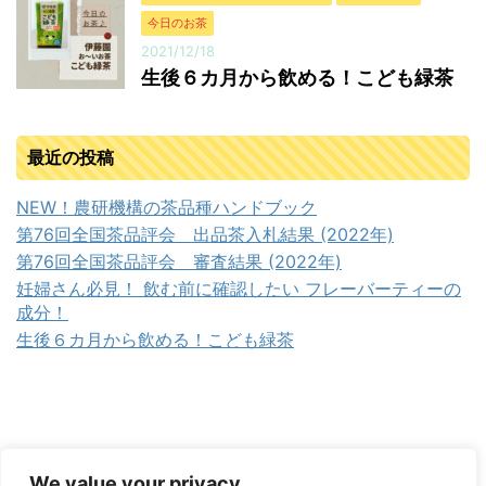
今日のお茶
2021/12/18
生後６カ月から飲める！こども緑茶
最近の投稿
NEW！農研機構の茶品種ハンドブック
第76回全国茶品評会 出品茶入札結果 (2022年)
第76回全国茶品評会 審査結果 (2022年)
妊婦さん必見！ 飲む前に確認したい フレーバーティーの
成分！
生後６カ月から飲める！こども緑茶
We value your privacy