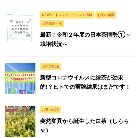
NEWS・トレンド・イベント情報
お茶の知識
お茶講座ネタ
最新！令和２年度の日本茶情勢①～
栽培状況～
お茶の知識
新型コロナウイルスに緑茶が効果
的!？ヒトでの実験結果はまだです！
お茶の知識
突然変異から誕生した白茶（しらち
ゃ）