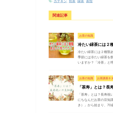
-
カテキン
,
煎茶
,
緑茶
,
茶殻
関連記事
お茶の知識
冷たい緑茶には２
冷たい緑茶には２種類あ
季節には冷たい緑茶を
いますか？「冷茶」と呼ぶ
お茶の知識
お茶講座ネ
「茶寿」とは？長
「茶寿」とは？長寿祝い
にちなんだお茶の豆知識
き）」から始まり、70歳