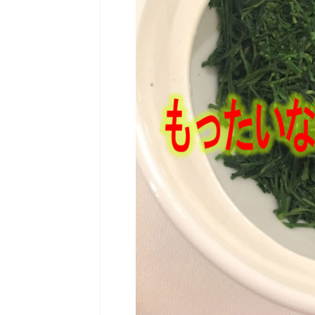
生後６カ月から飲め
今日の お茶♪こども緑茶 子
摂取させたくないなら「こ
メ！ 子どもに緑茶を飲ませ
成分「カフェイン」を摂取
ある方もいらっしゃるでし
ン」には、 ・眠気を覚ます
り・中枢神経を刺激・興奮
胃酸分泌を促し食物の消化
体脂肪分解・促進作用・飲