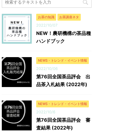
（円） 今回の平均落札単価（円/kg） 普通煎茶
10kg 鹿児島県
10kg 71 666.5 8,908,717 13,366 普通煎茶4kg
会社 枦川製茶 普通
...
町 相藤園 相藤 令治
お茶の知識
お茶講座ネタ
2022/10/07
NEW！農研機構の茶品種
ハンドブック
NEWS・トレンド・イベント情報
2022/10/06
第76回全国茶品評会 出
品茶入札結果 (2022年)
NEWS・トレンド・イベント情報
2022/10/6
第76回全国茶品評会 審
査結果 (2022年)