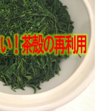
2021/12/18
2022/10/7
る！こども緑茶
NEW！農研機構の茶品種ハンドブック
どもにカフェインを
NEW！農研機構の茶品種ハンドブック 農研機
ども緑茶」がオスス
構の「茶品種ハンドブック」が更新されていま
たいけれど、緑茶の
した 茶品種ハンドブック 第６版 Version2
させることに抵抗が
※2022年８月更新。国内の日本茶の品種につい
ょう。「カフェイ
て詳しく書かれている「茶品種ハンドブック」
・疲労回復効果あ
が更新されていました。各地の研究者の皆さま
させる・利尿作用・
の努力により、新しい品種が続々と誕生してい
吸収を助ける作用・
ます。興味がある方はぜひご覧ください。現在
み過ぎた時の酔い覚
は数種類の品種をブレンドした商品が圧倒的に