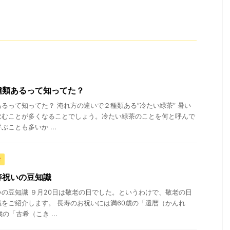
種類あるって知ってた？
るって知ってた？ 淹れ方の違いで２種類ある”冷たい緑茶” 暑い
飲むことが多くなることでしょう。冷たい緑茶のことを何と呼んで
ことも多いか ...
タ
寿祝いの豆知識
の豆知識 ９月20日は敬老の日でした。というわけで、敬老の日
をご紹介します。 長寿のお祝いには満60歳の「還暦（かんれ
の「古希（こき ...