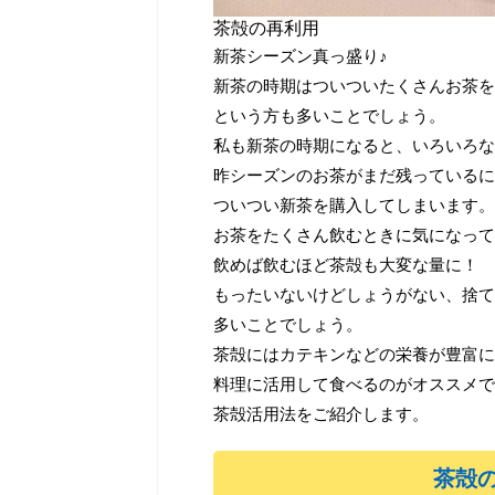
まし効果・強心作用・血行を
能があり、身体に良い影響
茶殻の再利用
場合によっては好ましくな
新茶シーズン真っ盛り♪
...
新茶の時期はついついたくさんお茶を
という方も多いことでしょう。
私も新茶の時期になると、いろいろな
昨シーズンのお茶がまだ残っているに
ついつい新茶を購入してしまいます。
お茶をたくさん飲むときに気になって
飲めば飲むほど茶殻も大変な量に！
もったいないけどしょうがない、捨て
多いことでしょう。
茶殻にはカテキンなどの栄養が豊富に
料理に活用して食べるのがオススメで
茶殻活用法をご紹介します。
茶殻