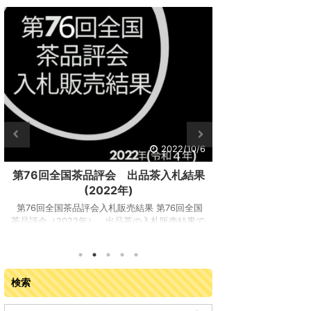
2022/10/6
第76回全国茶品評会 出品茶入札結果
第76回全
(2022年)
(
第76回全国茶品評会入札販売結果 第76回全国
第76回全国茶品評
茶品評会（2022年） 出品茶の入札販売結果で
評会 審査結果が
す。主催：第76回全国お茶まつり京都大会実行
茶会館 （宇治市宇
委員会開催日：令和4年9月13日（火曜日）開催
間：2022年（令和
場所：JA全農京都 宇治茶流通センター（京都府
（金）全国から集ま
城陽市寺田塚本111-5）参加業者：落札業者163
17 都府県の茶産
検索
業者 入札販売会結果総括 ※金額はすべて税抜
た合計 865 点に
き 販売点数（点） 販売数量（kg） 落札金額
賞の農林水産大臣賞