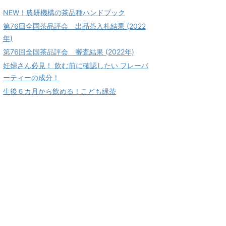
NEW！農研機構の茶品種ハンドブック
第76回全国茶品評会 出品茶入札結果 (2022
年)
第76回全国茶品評会 審査結果 (2022年)
妊婦さん必見！ 飲む前に確認したい フレーバ
ーティーの成分！
生後６カ月から飲める！こども緑茶