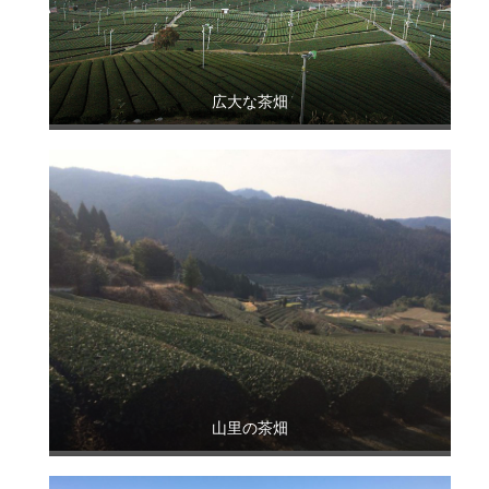
広大な茶畑
山里の茶畑