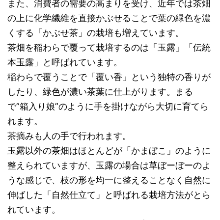
また、消費者の需要の高まりを受け、近年では茶畑
の上に化学繊維を直接かぶせることで葉の緑色を濃
くする「かぶせ茶」の栽培も増えています。
茶畑を稲わらで覆って栽培するのは「玉露」「伝統
本玉露」と呼ばれています。
稲わらで覆うことで「覆い香」という独特の香りが
したり、緑色が濃い茶葉に仕上がります。まる
で”箱入り娘”のように手を掛けながら大切に育てら
れます。
茶摘みも人の手で行われます。
玉露以外の茶畑はほとんどが「かまぼこ」のように
整えられていますが、玉露の場合は草ぼーぼーのよ
うな感じで、枝の形を均一に整えることなく自然に
伸ばした「自然仕立て」と呼ばれる栽培方法がとら
れています。