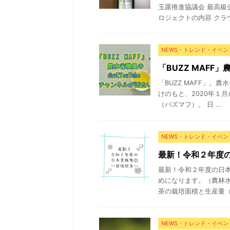
玉露推進協議会 最高級
ロジェクトの内容 クラウ
NEWS・トレンド・イベン
「BUZZ MAFF
「BUZZ MAFF」。
けのもと、2020年１月
（バズマフ）。 日 ...
NEWS・トレンド・イベン
最新！令和２年度
最新！令和２年度の日
めになります。（農林
茶の栽培面積と生産量（荒
NEWS・トレンド・イベン