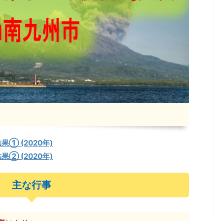
2022/10/7
202
機構の茶品種ハンドブック
第76回全国茶品評会 出品茶入
(2022年)
の茶品種ハンドブック 農研機
① (2020年)
ドブック」が更新されていま
第76回全国茶品評会入札販売結果 第7
② (2020年)
ブック 第６版 Version2
茶品評会（2022年） 出品茶の入札販
更新。国内の日本茶の品種につい
す。主催：第76回全国お茶まつり京都大
いる「茶品種ハンドブック」
委員会開催日：令和4年9月13日（火曜
主な行事
した。各地の研究者の皆さま
場所：JA全農京都 宇治茶流通センター
しい品種が続々と誕生してい
城陽市寺田塚本111-5）参加業者：落札業
方はぜひご覧ください。現在
業者 入札販売会結果総括 ※金額はすべ
ブレンドした商品が圧倒的に
き 販売点数（点） 販売数量（kg） 落