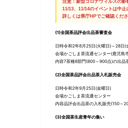
まし効果・強心作用・血行をよくする などの効
多いかと思います
注意：新型コロナウィルスの影
能があり、身体に良い影響を及ぼすもの、時と
とのお茶を飲んで
11/13、11/14のイベントは
場合によっては好ましくないものがあります。
ます。品種による味
詳しくは県庁HPでご確認くだ
...
(1)全国茶品評会出品茶審査会
日時令和2年8月25日(火曜日)～28日(
会場かごしま茶流通センター(鹿児島市
内容7茶種8部門(800～900点)の出
(2)全国茶品評会出品茶入札販売会
日時令和2年9月25日(金曜日)
会場かごしま茶流通センター
内容品評会出品茶の入札販売(150～20
(3)全国茶生産青年の集い