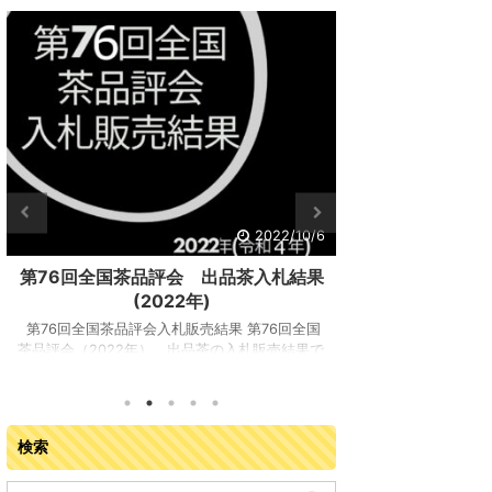
2/10/6
2022/10/6
札結果
第76回全国茶品評会 審査結果
妊婦さ
(2022年)
6回全国
第76回全国茶品評会審査結果 第76回全国茶品
妊婦さん
売結果で
評会 審査結果が出ました！開催場所：：宇治
ーティー
会実行
茶会館 （宇治市宇治折居25-2）品評会開催期
妊婦が注
日）開催
間：2022年（令和4年）8月23（火）日～26日
人気が高
（京都府
（金）全国から集まった20 名の審査員により、
バーティ
者163
17 都府県の茶産地から７茶種８部門に出品され
た果物が
検索
て税抜
た合計 865 点について審査されました。 最高
モングラ
札金額
賞の農林水産大臣賞受賞者（個人） 普通煎茶
ンドされ