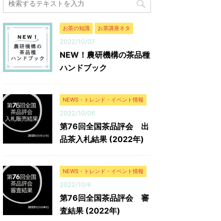
普通煎茶
10kg 鹿児島県南九州市 知覧銘茶研究会 株式
ています
通煎茶4kg
会社 枦川製茶 普通煎茶4kg 静岡県 川根本
ものも多
町 相藤園 相藤 令治 深蒸し煎茶 ...
に人気が
お茶の知識
お茶講座ネタ
や就寝前
2022/10/07
NEW！農研機構の茶品種
ハンドブック
NEWS・トレンド・イベント情報
2022/10/06
第76回全国茶品評会 出
品茶入札結果 (2022年)
NEWS・トレンド・イベント情報
2022/10/6
第76回全国茶品評会 審
査結果 (2022年)