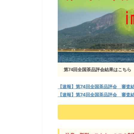
2021/12/18
第74回全国茶品評会結果はこちら
生後６カ月から飲める！こども緑茶
NEW！農研
今日の お茶♪こども緑茶 子どもにカフェインを
NEW！農研機構
【速報】第74回全国茶品評会 審査結果
摂取させたくないなら「こども緑茶」がオスス
構の「茶品種ハン
【速報】第74回全国茶品評会 審査結果
メ！ 子どもに緑茶を飲ませたいけれど、緑茶の
した 茶品種ハンド
成分「カフェイン」を摂取させることに抵抗が
※2022年８月
ある方もいらっしゃるでしょう。「カフェイ
て詳しく書かれて
ン」には、 ・眠気を覚ます・疲労回復効果あ
が更新されていま
り・中枢神経を刺激・興奮させる・利尿作用・
の努力により、新
胃酸分泌を促し食物の消化吸収を助ける作用・
ます。興味がある
体脂肪分解・促進作用・飲み過ぎた時の酔い覚
は数種類の品種を