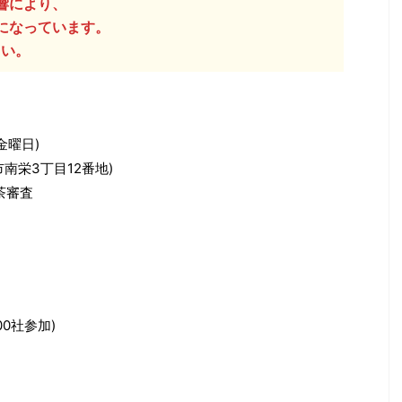
が、機会があればぜひ品種ご
（円） 今回の平均落札単価（円/kg） 
響により、
楽しんでいただけたらと思い
10kg 71 666.5 8,908,717 13,366 普
中止になっています。
の違いを比べる ...
...
さい。
金曜日)
南栄3丁目12番地)
品茶審査
0社参加)