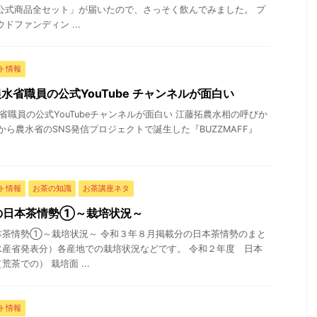
公式商品全セット」が届いたので、さっそく飲んでみました。 プ
ドファンディン ...
ト情報
」農水省職員の公式YouTube チャンネルが面白い
農水省職員の公式YouTubeチャンネルが面白い 江藤拓農水相の呼びか
から農水省のSNS発信プロジェクトで誕生した『BUZZMAFF』
ト情報
お茶の知識
お茶講座ネタ
の日本茶情勢①～栽培状況～
本茶情勢①～栽培状況～ 令和３年８月掲載分の日本茶情勢のまと
水産省発表分）各産地での栽培状況などです。 令和２年度 日本
茶での） 栽培面 ...
ト情報