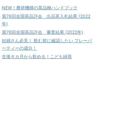
NEW！農研機構の茶品種ハンドブック
第76回全国茶品評会 出品茶入札結果 (2022
年)
第76回全国茶品評会 審査結果 (2022年)
妊婦さん必見！ 飲む前に確認したい フレーバ
ーティーの成分！
生後６カ月から飲める！こども緑茶