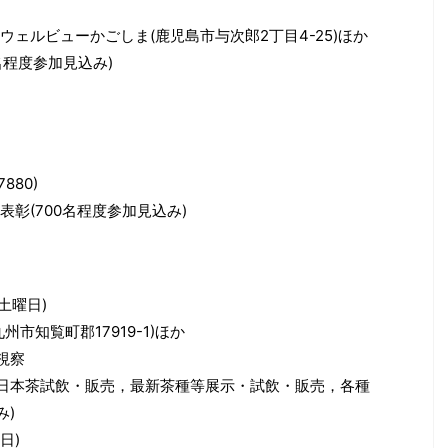
ェルビューかごしま(鹿児島市与次郎2丁目4-25)ほか
名程度参加見込み)
80)
彰(700名程度参加見込み)
(土曜日)
市知覧町郡17919-1)ほか
視察
種日本茶試飲・販売，最新茶種等展示・試飲・販売，各種
み)
日)