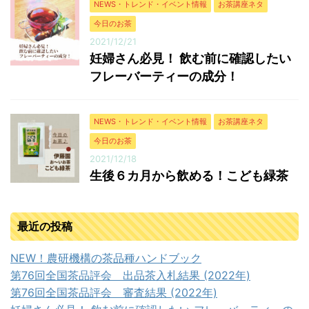
NEWS・トレンド・イベント情報
お茶講座ネタ
今日のお茶
2021/12/21
妊婦さん必見！ 飲む前に確認したい
フレーバーティーの成分！
NEWS・トレンド・イベント情報
お茶講座ネタ
今日のお茶
2021/12/18
生後６カ月から飲める！こども緑茶
最近の投稿
NEW！農研機構の茶品種ハンドブック
第76回全国茶品評会 出品茶入札結果 (2022年)
第76回全国茶品評会 審査結果 (2022年)