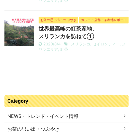
ワラエリア
,
紅茶
お茶の思い出・つぶやき
カフェ・店舗・茶産地レポート
世界最高峰の紅茶産地、
スリランカを訪ねて①
2020/8/4
スリランカ
,
セイロンティー
,
ヌ
ワラエリア
,
紅茶
Category
NEWS・トレンド・イベント情報
お茶の思い出・つぶやき