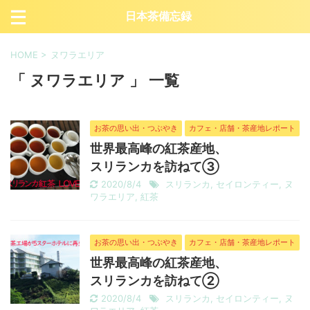
日本茶備忘録
HOME
>
ヌワラエリア
「 ヌワラエリア 」 一覧
お茶の思い出・つぶやき
カフェ・店舗・茶産地レポート
世界最高峰の紅茶産地、
スリランカを訪ねて③
2020/8/4
スリランカ
,
セイロンティー
,
ヌ
ワラエリア
,
紅茶
お茶の思い出・つぶやき
カフェ・店舗・茶産地レポート
世界最高峰の紅茶産地、
スリランカを訪ねて②
2020/8/4
スリランカ
,
セイロンティー
,
ヌ