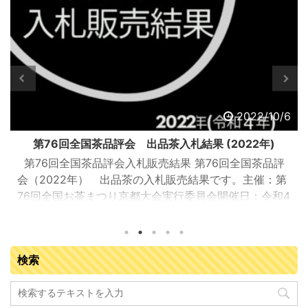
2022/10/6
第76回全国茶品評会 出品茶入札結果 (2022年)
第76回全国茶品評会入札販売結果 第76回全国茶品評
会（2022年） 出品茶の入札販売結果です。主催：第
76回全国お茶まつり京都大会実行委員会開催日：令和4
年9月13日（火曜日）開催場所：JA全農京都 宇治茶流
通センター（京都府城陽市寺田塚本111-5）参加業者：
落札業者163業者 入札販売会結果総括 ※金額はすべて
検索
税抜き 販売点数（点） 販売数量（kg） 落札金額
（円） 今回の平均落札単価（円/kg） 普通煎茶10kg 71
666.5 8,908,717 13,366 普通煎茶4kg ...