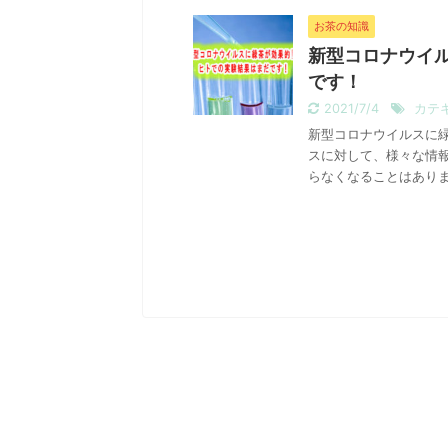
お茶の知識
新型コロナウイ
です！
2021/7/4
カテ
新型コロナウイルスに緑
スに対して、様々な情
らなくなることはありませ
生後６カ月から飲め
今日の お茶♪こども緑茶 子
摂取させたくないなら「こ