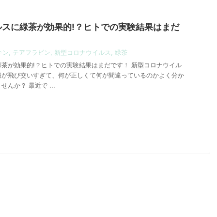
ルスに緑茶が効果的!？ヒトでの実験結果はまだ
キン
,
テアフラビン
,
新型コロナウイルス
,
緑茶
茶が効果的!？ヒトでの実験結果はまだです！ 新型コロナウイル
報が飛び交いすぎて、何が正しくて何が間違っているのかよく分か
んか？ 最近で ...
2021/12/18
2022/10/7
る！こども緑茶
NEW！農研機構の茶品種ハンドブック
どもにカフェインを
NEW！農研機構の茶品種ハンドブック 農研機
ども緑茶」がオスス
構の「茶品種ハンドブック」が更新されていま