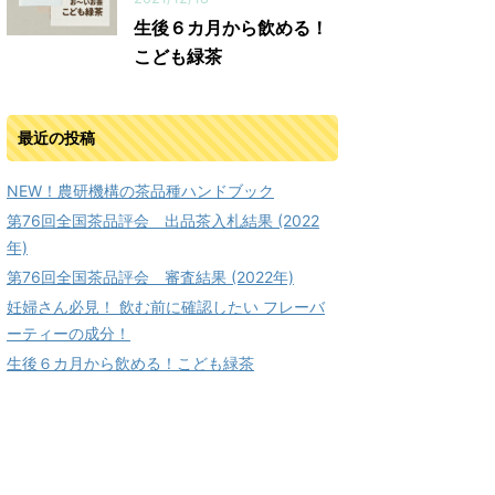
生後６カ月から飲める！
こども緑茶
最近の投稿
NEW！農研機構の茶品種ハンドブック
第76回全国茶品評会 出品茶入札結果 (2022
年)
第76回全国茶品評会 審査結果 (2022年)
妊婦さん必見！ 飲む前に確認したい フレーバ
ーティーの成分！
生後６カ月から飲める！こども緑茶