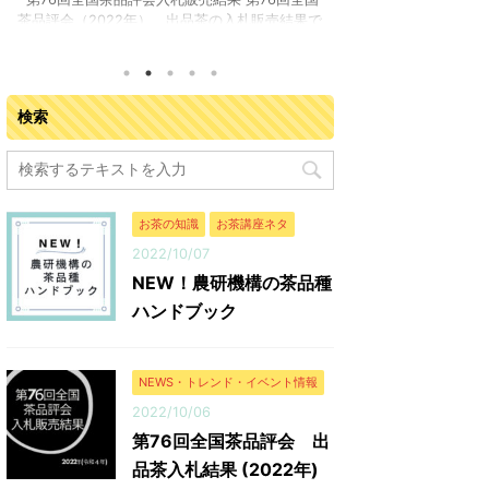
茶品評会（2022年） 出品茶の入札販売結果で
評会 審査結果が
す。主催：第76回全国お茶まつり京都大会実行
茶会館 （宇治市宇
委員会開催日：令和4年9月13日（火曜日）開催
間：2022年（令和
場所：JA全農京都 宇治茶流通センター（京都府
（金）全国から集ま
城陽市寺田塚本111-5）参加業者：落札業者163
17 都府県の茶産
検索
業者 入札販売会結果総括 ※金額はすべて税抜
た合計 865 点に
き 販売点数（点） 販売数量（kg） 落札金額
賞の農林水産大臣賞
（円） 今回の平均落札単価（円/kg） 普通煎茶
10kg 鹿児島県
10kg 71 666.5 8,908,717 13,366 普通煎茶4kg
会社 枦川製茶 普通
...
町 相藤園 相藤 令治
お茶の知識
お茶講座ネタ
2022/10/07
NEW！農研機構の茶品種
ハンドブック
NEWS・トレンド・イベント情報
2022/10/06
第76回全国茶品評会 出
品茶入札結果 (2022年)