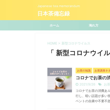
Japanese tea memorandum
日本茶備忘録
ホーム
淹れ方
HOME
>
新型コロナウイルス
「 新型コロナウイル
お茶の知識
お茶講座ネ
コロナでお茶の消
2021/9/26
お
コロナでお茶の消費あＵ
行し、暗い話題が多い
ベントの自粛や不要不急の