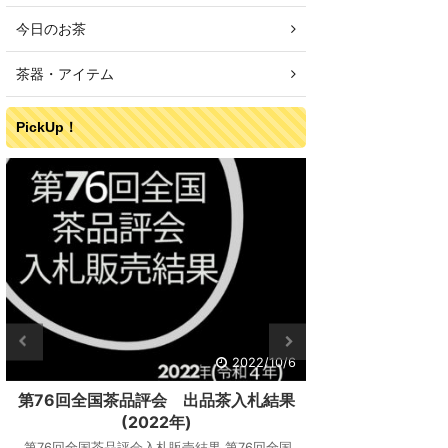
今日のお茶
茶器・アイテム
PickUp！
2022/10/6
第76回全国茶品評会 出品茶入札結果
第76回全
(2022年)
(
第76回全国茶品評会入札販売結果 第76回全国
第76回全国茶品評