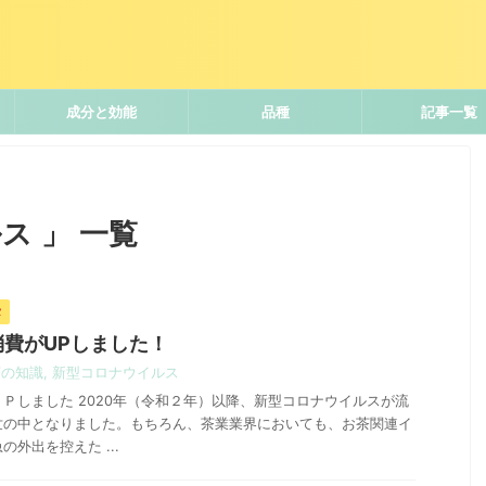
成分と効能
品種
記事一覧
ス 」 一覧
タ
費がUPしました！
茶の知識
,
新型コロナウイルス
Ｐしました 2020年（令和２年）以降、新型コロナウイルスが流
世の中となりました。もちろん、茶業業界においても、お茶関連イ
外出を控えた ...