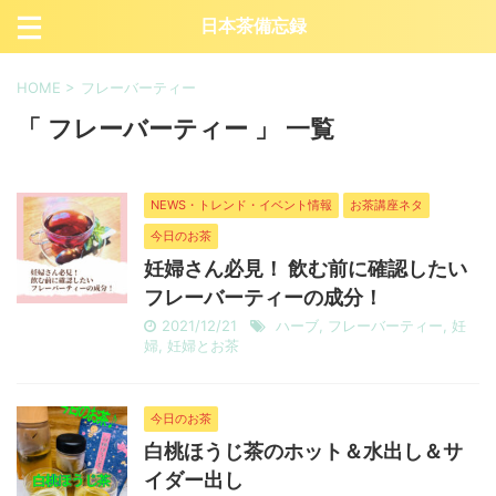
日本茶備忘録
HOME
>
フレーバーティー
「 フレーバーティー 」 一覧
NEWS・トレンド・イベント情報
お茶講座ネタ
今日のお茶
妊婦さん必見！ 飲む前に確認したい
フレーバーティーの成分！
2021/12/21
ハーブ
,
フレーバーティー
,
妊
婦
,
妊婦とお茶
今日のお茶
白桃ほうじ茶のホット＆水出し＆サ
イダー出し