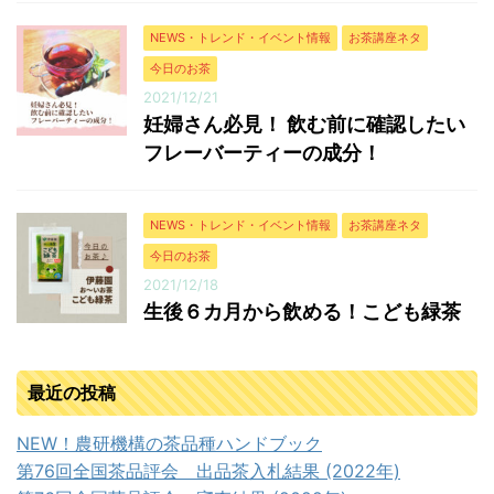
NEWS・トレンド・イベント情報
お茶講座ネタ
今日のお茶
2021/12/21
妊婦さん必見！ 飲む前に確認したい
フレーバーティーの成分！
NEWS・トレンド・イベント情報
お茶講座ネタ
今日のお茶
2021/12/18
生後６カ月から飲める！こども緑茶
最近の投稿
NEW！農研機構の茶品種ハンドブック
第76回全国茶品評会 出品茶入札結果 (2022年)