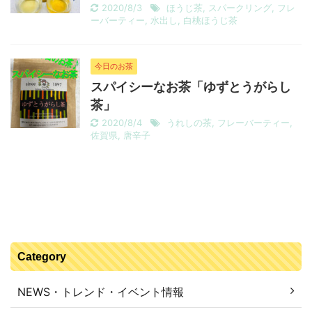
2020/8/3
ほうじ茶
,
スパークリング
,
フレ
ーバーティー
,
水出し
,
白桃ほうじ茶
今日のお茶
スパイシーなお茶「ゆずとうがらし
茶」
2020/8/4
うれしの茶
,
フレーバーティー
,
佐賀県
,
唐辛子
Category
NEWS・トレンド・イベント情報