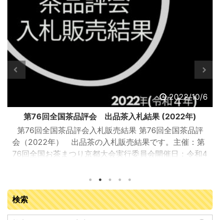
2022/10/6
第76回全国茶品評会 出品茶入札結果 (2022年)
第76回全国茶品評会入札販売結果 第76回全国茶品評
会（2022年） 出品茶の入札販売結果です。主催：第
76回全国お茶まつり京都大会実行委員会開催日：令和4
年9月13日（火曜日）開催場所：JA全農京都 宇治茶流
通センター（京都府城陽市寺田塚本111-5）参加業者：
落札業者163業者 入札販売会結果総括 ※金額はすべて
検索
税抜き 販売点数（点） 販売数量（kg） 落札金額
（円） 今回の平均落札単価（円/kg） 普通煎茶10kg 71