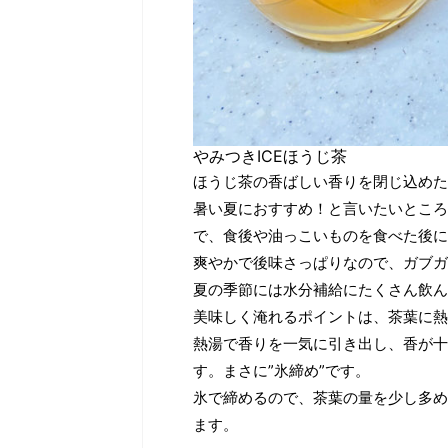
効果・強心作用・血行をよくする などの効
多いかと思いますが、機会
あり、身体に良い影響を及ぼすもの、時と
とのお茶を飲んで楽しんで
によっては好ましくないものがあります。
ます。品種による味の違いを比べ
やみつきICEほうじ茶
ほうじ茶の香ばしい香りを閉じ込めた
暑い夏におすすめ！と言いたいところ
で、食後や油っこいものを食べた後に
爽やかで後味さっぱりなので、ガブガ
夏の季節には水分補給にたくさん飲ん
美味しく淹れるポイントは、茶葉に熱
熱湯で香りを一気に引き出し、香が十
す。まさに”氷締め”です。
氷で締めるので、茶葉の量を少し多め
ます。