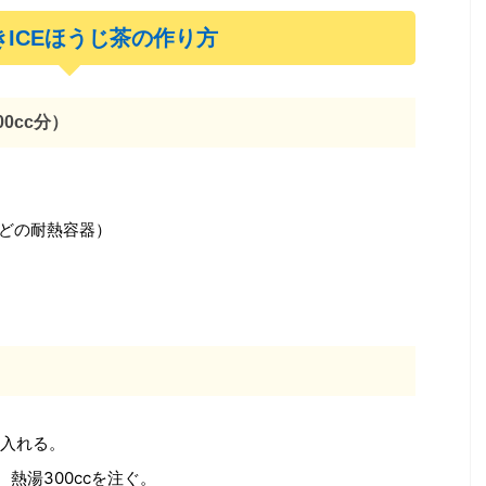
きICEほうじ茶の作り方
0cc分）
などの耐熱容器）
入れる。
熱湯300ccを注ぐ。