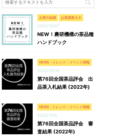
10kg 鹿児島県南九州市 知覧銘茶研究会 株式
ていますね。ハー
会社 枦川製茶 普通煎茶4kg 静岡県 川根本
ものも多く、身体
町 相藤園 相藤 令治 深蒸し煎茶 ...
に人気があり、カ
お茶の知識
お茶講座ネタ
や就寝前などに飲むと
2022/10/07
NEW！農研機構の茶品種
ハンドブック
NEWS・トレンド・イベント情報
2022/10/06
第76回全国茶品評会 出
品茶入札結果 (2022年)
NEWS・トレンド・イベント情報
2022/10/6
第76回全国茶品評会 審
査結果 (2022年)