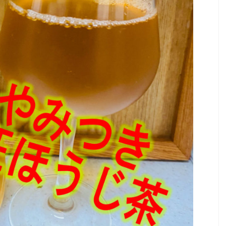
2022/10/7
2022/10/6
品種ハンドブック
第76回全国茶品評会 出品茶入札結果
(2022年)
ンドブック 農研機
」が更新されていま
第76回全国茶品評会入札販売結果 第76回全国
版 Version2
茶品評会（2022年） 出品茶の入札販売結果で
日本茶の品種につい
す。主催：第76回全国お茶まつり京都大会実行
品種ハンドブック」
委員会開催日：令和4年9月13日（火曜日）開催
地の研究者の皆さま
場所：JA全農京都 宇治茶流通センター（京都府
が続々と誕生してい
城陽市寺田塚本111-5）参加業者：落札業者163
ご覧ください。現在
業者 入札販売会結果総括 ※金額はすべて税抜
した商品が圧倒的に
き 販売点数（点） 販売数量（kg） 落札金額