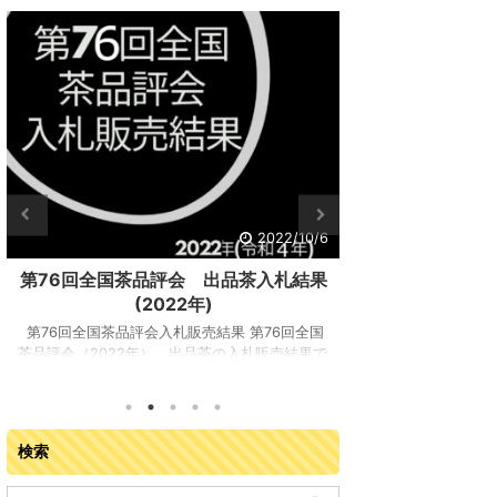
2022/10/6
第76回全国茶品評会 審査結果
妊婦さん必見！
(2022年)
レーバー
第76回全国茶品評会審査結果 第76回全国茶品
妊婦さん必見！ 飲
評会 審査結果が出ました！開催場所：：宇治
ーティーの成分！ 
茶会館 （宇治市宇治折居25-2）品評会開催期
妊婦が注意すべき成
間：2022年（令和4年）8月23（火）日～26日
人気が高まっている
（金）全国から集まった20 名の審査員により、
バーティーー。り
17 都府県の茶産地から７茶種８部門に出品され
た果物がブレンド
検索
た合計 865 点について審査されました。 最高
モングラスやペパ
賞の農林水産大臣賞受賞者（個人） 普通煎茶
ンドされたものな