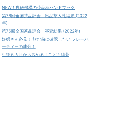
NEW！農研機構の茶品種ハンドブック
第76回全国茶品評会 出品茶入札結果 (2022
年)
第76回全国茶品評会 審査結果 (2022年)
妊婦さん必見！ 飲む前に確認したい フレーバ
ーティーの成分！
生後６カ月から飲める！こども緑茶