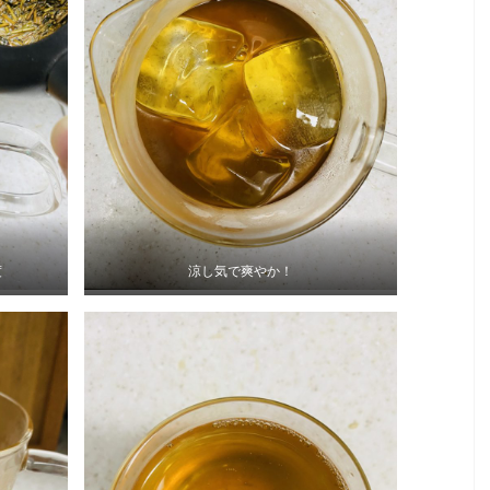
度
涼し気で爽やか！