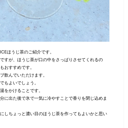
があればぜひ品種ご
（円） 今回の平均落札単価（円/kg） 普通煎茶
いただけたらと思い
10kg 71 666.5 8,908,717 13,366 普通煎茶4kg
る ...
...
ICEほうじ茶のご紹介です。
ですが、ほうじ茶が口の中をさっぱりさせてくれるの
もおすすめです。
ブ飲んでいただけます。
でもよいでしょう。
湯をかけることです。
分に出た後で氷で一気に冷やすことで香りを閉じ込めま
にしちょっと濃い目のほうじ茶を作ってもよいかと思い