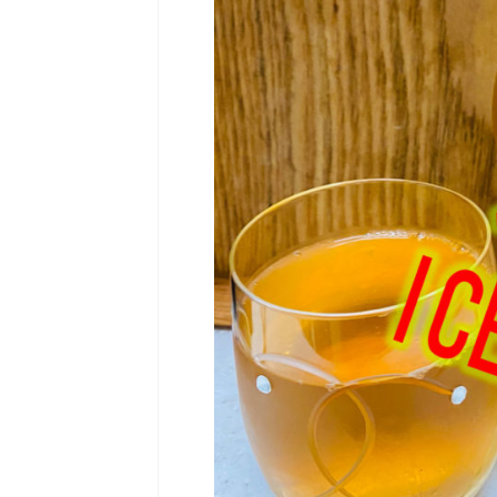
2021/12/18
後６カ月から飲める！こども緑茶
NEW！農研機構の茶
 お茶♪こども緑茶 子どもにカフェインを
NEW！農研機構の茶品種ハ
させたくないなら「こども緑茶」がオスス
構の「茶品種ハンドブック
 子どもに緑茶を飲ませたいけれど、緑茶の
した 茶品種ハンドブック 第６
「カフェイン」を摂取させることに抵抗が
※2022年８月更新。国内の
方もいらっしゃるでしょう。「カフェイ
て詳しく書かれている「茶
には、 ・眠気を覚ます・疲労回復効果あ
が更新されていました。各
中枢神経を刺激・興奮させる・利尿作用・
の努力により、新しい品種
分泌を促し食物の消化吸収を助ける作用・
ます。興味がある方はぜひ
肪分解・促進作用・飲み過ぎた時の酔い覚
は数種類の品種をブレンド