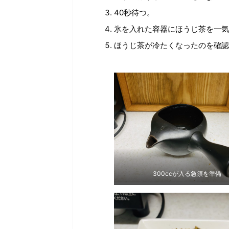
40秒待つ。
氷を入れた容器にほうじ茶を一気
ほうじ茶が冷たくなったのを確認
300ccが入る急須を準備