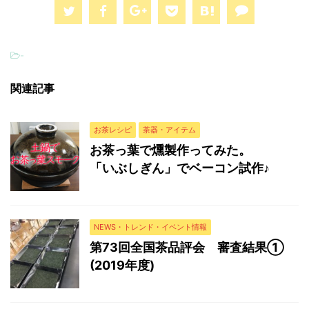
-
関連記事
お茶レシピ
茶器・アイテム
お茶っ葉で燻製作ってみた。
「いぶしぎん」でベーコン試作♪
NEWS・トレンド・イベント情報
第73回全国茶品評会 審査結果①
(2019年度)