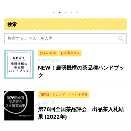
年9月13日（火曜日）開催場所：JA全農京都 宇治茶流
通センター（京都府城陽市寺田塚本111-5）参加業者：
落札業者163業者 入札販売会結果総括 ※金額はすべて
検索
税抜き 販売点数（点） 販売数量（kg） 落札金額
（円） 今回の平均落札単価（円/kg） 普通煎茶10kg 71
666.5 8,908,717 13,366 普通煎茶4kg ...
お茶の知識
お茶講座ネタ
2022/10/07
NEW！農研機構の茶品種ハンドブッ
ク
NEWS・トレンド・イベント情報
2022/10/06
第76回全国茶品評会 出品茶入札結
果 (2022年)