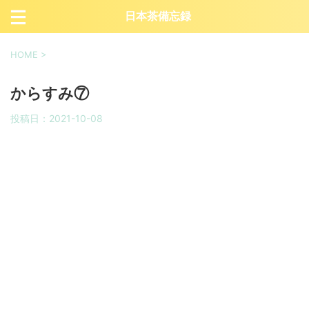
日本茶備忘録
HOME
>
からすみ⑦
投稿日：
2021-10-08