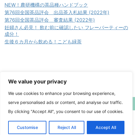
NEW！農研機構の茶品種ハンドブック
第76回全国茶品評会 出品茶入札結果 (2022年)
第76回全国茶品評会 審査結果 (2022年)
妊婦さん必見！ 飲む前に確認したい フレーバーティーの
成分！
生後６カ月から飲める！こども緑茶
We value your privacy
We use cookies to enhance your browsing experience,
serve personalised ads or content, and analyse our traffic.
日本茶備忘録
By clicking "Accept All", you consent to our use of cookies.
Japanese tea memorandum
Customise
Reject All
Accept All
Copyright© 日本茶備忘録 , 2026 All Rights Reserved Powered by
AFFINGER5
.