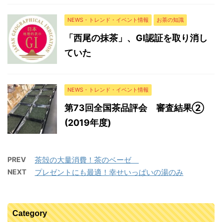
NEWS・トレンド・イベント情報
お茶の知識
「西尾の抹茶」、GI認証を取り消し
ていた
NEWS・トレンド・イベント情報
第73回全国茶品評会 審査結果②
(2019年度)
PREV
茶殻の大量消費！茶のベーゼ
NEXT
プレゼントにも最適！幸せいっぱいの湯のみ
Category