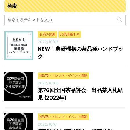
検索
税抜き 販売点数（点） 販売数量（kg） 落札金額
（円） 今回の平均落札単価（円/kg） 普通煎茶10kg 71
666.5 8,908,717 13,366 普通煎茶4kg ...
お茶の知識
お茶講座ネタ
2022/10/07
NEW！農研機構の茶品種ハンドブッ
ク
NEWS・トレンド・イベント情報
2022/10/06
第76回全国茶品評会 出品茶入札結
果 (2022年)
NEWS・トレンド・イベント情報
2022/10/6