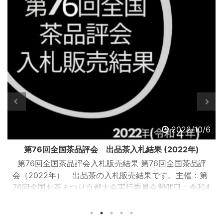
2022/10/6
第76回全国茶品評会 出品茶入札結果 (2022年)
第76回全国茶品評会入札販売結果 第76回全国茶品評
会（2022年） 出品茶の入札販売結果です。主催：第
76回全国お茶まつり京都大会実行委員会開催日：令和4
年9月13日（火曜日）開催場所：JA全農京都 宇治茶流
通センター（京都府城陽市寺田塚本111-5）参加業者：
落札業者163業者 入札販売会結果総括 ※金額はすべて