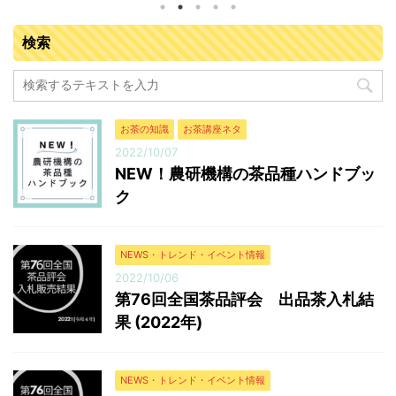
通センター（京都府城陽市寺田塚本111-5）参加業者：
落札業者163業者 入札販売会結果総括 ※金額はすべて
検索
税抜き 販売点数（点） 販売数量（kg） 落札金額
（円） 今回の平均落札単価（円/kg） 普通煎茶10kg 71
666.5 8,908,717 13,366 普通煎茶4kg ...
お茶の知識
お茶講座ネタ
2022/10/07
NEW！農研機構の茶品種ハンドブッ
ク
NEWS・トレンド・イベント情報
2022/10/06
第76回全国茶品評会 出品茶入札結
果 (2022年)
NEWS・トレンド・イベント情報