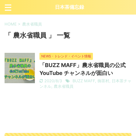
日本茶備忘録
HOME
>
農水省職員
「 農水省職員 」 一覧
NEWS・トレンド・イベント情報
「BUZZ MAFF」農水省職員の公式
YouTube チャンネルが面白い
2020/8/3
BUZZ MAFF
,
御茶村
,
日本茶チャ
ンネル
,
農水省職員