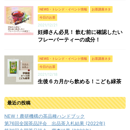
NEWS・トレンド・イベント情報
お茶講座ネタ
今日のお茶
2021/12/21
妊婦さん必見！ 飲む前に確認したい
フレーバーティーの成分！
NEWS・トレンド・イベント情報
お茶講座ネタ
今日のお茶
2021/12/18
生後６カ月から飲める！こども緑茶
最近の投稿
NEW！農研機構の茶品種ハンドブック
第76回全国茶品評会 出品茶入札結果 (2022年)