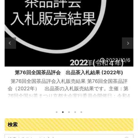
2022/10/6
第76回全国茶品評会 出品茶入札結果 (2022年)
第76回全国茶品評会入札販売結果 第76回全国茶品評
会（2022年） 出品茶の入札販売結果です。主催：第
76回全国お茶まつり京都大会実行委員会開催日：令和4
年9月13日（火曜日）開催場所：JA全農京都 宇治茶流
通センター（京都府城陽市寺田塚本111-5）参加業者：
落札業者163業者 入札販売会結果総括 ※金額はすべて
検索
税抜き 販売点数（点） 販売数量（kg） 落札金額
（円） 今回の平均落札単価（円/kg） 普通煎茶10kg 71