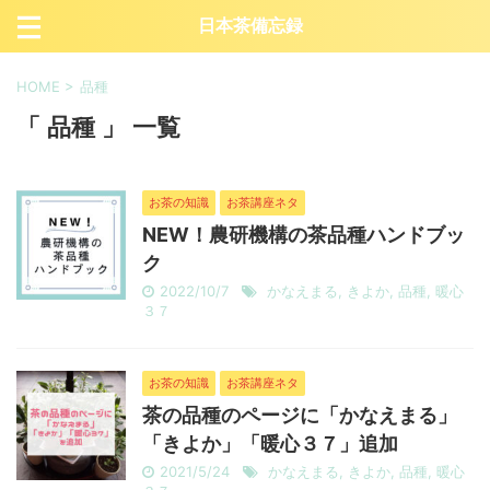
日本茶備忘録
HOME
>
品種
「 品種 」 一覧
お茶の知識
お茶講座ネタ
NEW！農研機構の茶品種ハンドブッ
ク
2022/10/7
かなえまる
,
きよか
,
品種
,
暖心
３７
お茶の知識
お茶講座ネタ
茶の品種のページに「かなえまる」
「きよか」「暖心３７」追加
2021/5/24
かなえまる
,
きよか
,
品種
,
暖心