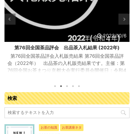
10/6
2022/10
)
第76回全国茶品評会 審査結果 (2022年)
品評
第76回全国茶品評会審査結果 第76回全国茶品評
：第
審査結果が出ました！開催場所：：宇治茶会館 （宇
和4
市宇治折居25-2）品評会開催期間：2022年（令和4
茶流
年）8月23（火）日～26日（金）全国から集まった2
者：
名の審査員により、17 都府県の茶産地から７茶種８
べて
門に出品された合計 865 点について審査されました
検索
最高賞の農林水産大臣賞受賞者（個人） 普通煎茶
 71
10kg 鹿児島県南九州市 知覧銘茶研究会 株式会社
川製茶 普通煎茶4kg 静岡県 川根本町 相藤園 相
令治 深蒸し煎茶 ...
お茶の知識
お茶講座ネタ