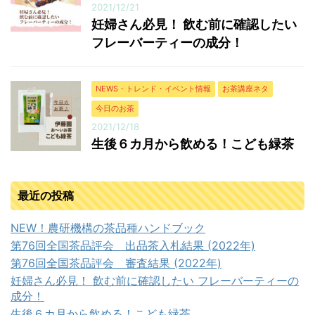
2021/12/21
妊婦さん必見！ 飲む前に確認したい
フレーバーティーの成分！
NEWS・トレンド・イベント情報
お茶講座ネタ
今日のお茶
2021/12/18
生後６カ月から飲める！こども緑茶
最近の投稿
NEW！農研機構の茶品種ハンドブック
第76回全国茶品評会 出品茶入札結果 (2022年)
第76回全国茶品評会 審査結果 (2022年)
妊婦さん必見！ 飲む前に確認したい フレーバーティーの
成分！
生後６カ月から飲める！こども緑茶