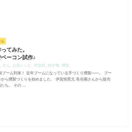
テム
作ってみた。
ベーコン試作♪
しぎん
,
お茶レシピ
,
伊賀焼
,
焼き物
,
燻製
製ブーム到来！ 近年ブームになっている手づくり燻製――。 ブー
から燻製づくりを始めました。 伊賀焼窯元 長谷園さんから販売
ち。 その ...