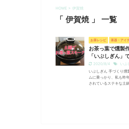
HOME
>
伊賀焼
「 伊賀焼 」 一覧
お茶レシピ
茶器・アイ
お茶っ葉で燻製
「いぶしぎん」で
2020/8/4
いぶ
いぶしぎん 手づくり燻
ムに乗っかり、私も昨年
されているステキな土鍋た