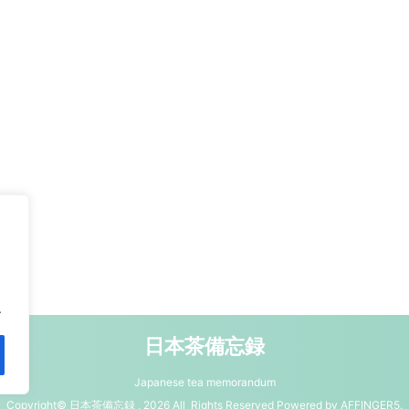
.
日本茶備忘録
Japanese tea memorandum
Copyright© 日本茶備忘録 , 2026 All Rights Reserved Powered by
AFFINGER5
.