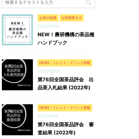
（円） 今回の平均落札単価（円/kg） 普通煎茶
10kg 鹿児島県
10kg 71 666.5 8,908,717 13,366 普通煎茶4kg
会社 枦川製茶 普通
...
町 相藤園 相藤 令治
お茶の知識
お茶講座ネタ
2022/10/07
NEW！農研機構の茶品種
ハンドブック
NEWS・トレンド・イベント情報
2022/10/06
第76回全国茶品評会 出
品茶入札結果 (2022年)
NEWS・トレンド・イベント情報
2022/10/6
第76回全国茶品評会 審
査結果 (2022年)