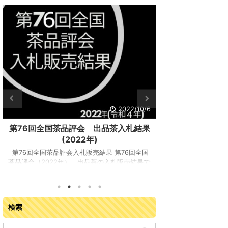
2022/10/6
第76回全国茶品評会 出品茶入札結果
第76回全
(2022年)
(
第76回全国茶品評会入札販売結果 第76回全国
第76回全国茶品評
茶品評会（2022年） 出品茶の入札販売結果で
評会 審査結果が
す。主催：第76回全国お茶まつり京都大会実行
茶会館 （宇治市宇
委員会開催日：令和4年9月13日（火曜日）開催
間：2022年（令和
場所：JA全農京都 宇治茶流通センター（京都府
（金）全国から集ま
城陽市寺田塚本111-5）参加業者：落札業者163
17 都府県の茶産
検索
業者 入札販売会結果総括 ※金額はすべて税抜
た合計 865 点に
き 販売点数（点） 販売数量（kg） 落札金額
賞の農林水産大臣賞