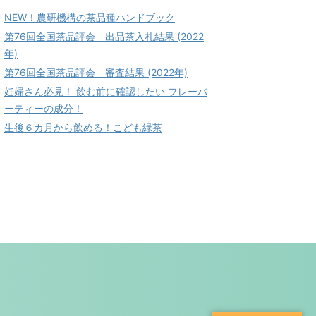
NEW！農研機構の茶品種ハンドブック
第76回全国茶品評会 出品茶入札結果 (2022
年)
第76回全国茶品評会 審査結果 (2022年)
妊婦さん必見！ 飲む前に確認したい フレーバ
ーティーの成分！
生後６カ月から飲める！こども緑茶