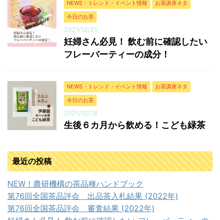
NEWS・トレンド・イベント情報
お茶講座ネタ
今日のお茶
2021/12/21
妊婦さん必見！ 飲む前に確認したい
フレーバーティーの成分！
NEWS・トレンド・イベント情報
お茶講座ネタ
今日のお茶
2021/12/18
生後６カ月から飲める！こども緑茶
最近の投稿
NEW！農研機構の茶品種ハンドブック
第76回全国茶品評会 出品茶入札結果 (2022年)
第76回全国茶品評会 審査結果 (2022年)