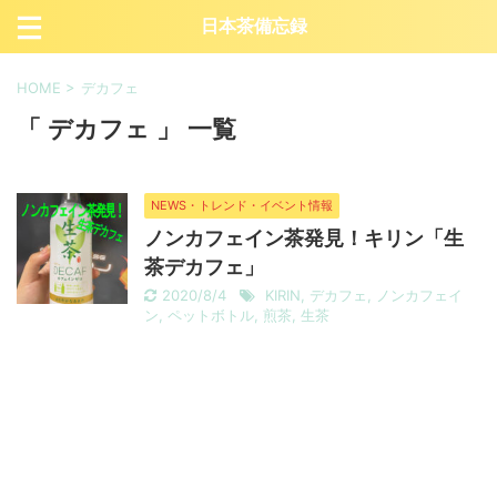
日本茶備忘録
HOME
>
デカフェ
「 デカフェ 」 一覧
NEWS・トレンド・イベント情報
ノンカフェイン茶発見！キリン「生
茶デカフェ」
2020/8/4
KIRIN
,
デカフェ
,
ノンカフェイ
ン
,
ペットボトル
,
煎茶
,
生茶